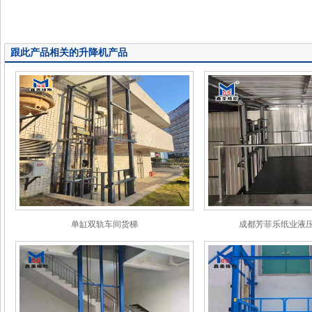
跟此产品相关的升降机产品
单缸双轨车间货梯
成都芳菲乐纸业液