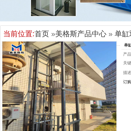
当前位置:
首页
»
美格斯产品中心
»
单缸
单
产
关
描
订