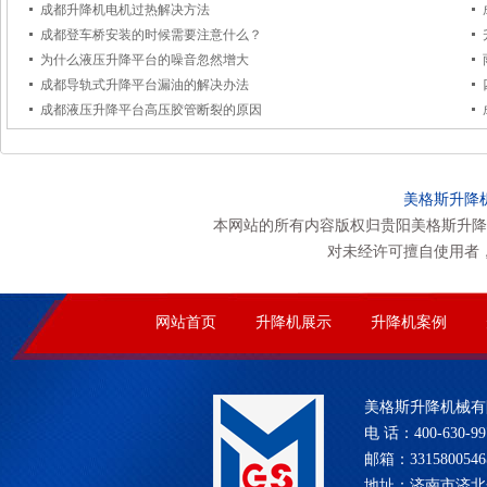
成都升降机电机过热解决方法
成都登车桥安装的时候需要注意什么？
为什么液压升降平台的噪音忽然增大
成都导轨式升降平台漏油的解决办法
成都液压升降平台高压胶管断裂的原因
美格斯升降
本网站的所有内容版权归贵阳美格斯升降
对未经许可擅自使用者
网站首页
升降机展示
升降机案例
美格斯升降机械有
电 话：400-630-99
邮箱：331580054
地址：济南市济北