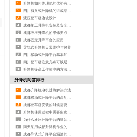
升降机如何体现他的优势有哪些方面？
四川剪叉式升降机的组成结构特点
液压登车桥边坡设计
成都施工升降机安装及安全保证
成都液压升降机的维修要点
成都固定升降平台的应用
导轨式升降机日常维护与保养
四川移动式升降平台基本知识、用途以及日常保养
四川登车桥注意几点可以延缓设备寿命
升降机提高工作效率的方法有哪些
升降机问答排行
成都升降机电机过热解决方法
成都移动式升降平台的高配置要求有多重要？
成都登车桥安装的时候需要注意什么？
升降机使用过程中需要留意的小细节
为什么液压升降平台的噪音忽然增大
雨天采用成都升降机作业的注意事项有哪些
成都导轨式升降平台漏油的解决办法