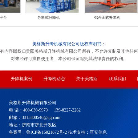
平台
导轨式升降机
铝合金式升降机
美格斯升降机械有限公司版权声明书：
有内容版权归贵阳美格斯升降机械有限公司所有，不允许复制及其他任何
对未经许可擅自使用者，本公司保留追究其法律责任的权利。
升降机案例
升降机动态
关于美格斯
联系我们
美格斯升降机械有限公司
电 话：400-630-9979 139-8227-2262
邮箱：3315800546@qq.com
地址：济南市济北开发区
备案号：
鲁ICP备15021872号-2
技术支持：
亘安信息