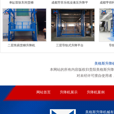
单缸双轨车间货梯
成都芳菲乐纸业液压升降平
成都亨得
台
二层简易货梯升降机
三层导轨式升降平台
导
美格斯升降
本网站的所有内容版权归贵阳美格斯升降
对未经许可擅自使用者
网站首页
升降机展示
升降机案例
美格斯升降机械有