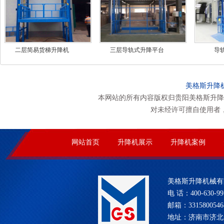
二层简易货梯升降机
三层导轨式升降平台
导
美格斯升降
本网站的所有内容版权归贵阳美格斯升降
对未经许可擅自使用者
网站首页
升降机展示
升降机案例
美格斯升降机械有
电 话：400-630-99
邮箱：331580054
地址：济南市济北